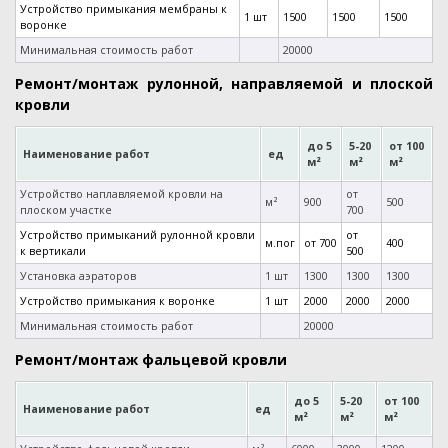
Устройство примыкания мембраны к
1 шт
1500
1500
1500
воронке
Минимальная стоимость работ
20000
Ремонт/монтаж рулонной, направляемой и плоской
кровли
до 5
5-20
от 100
Наименование работ
ед
м²
м²
м²
Устройство наплавляемой кровли на
от
м²
900
500
плоском участке
700
Устройство примыканий рулонной кровли
от
м.пог
от 700
400
к вертикали
500
Установка аэраторов
1 шт
1300
1300
1300
Устройство примыкания к воронке
1 шт
2000
2000
2000
Минимальная стоимость работ
20000
Ремонт/монтаж фальцевой кровли
до 5
5-20
от 100
Наименование работ
ед
м²
м²
м²