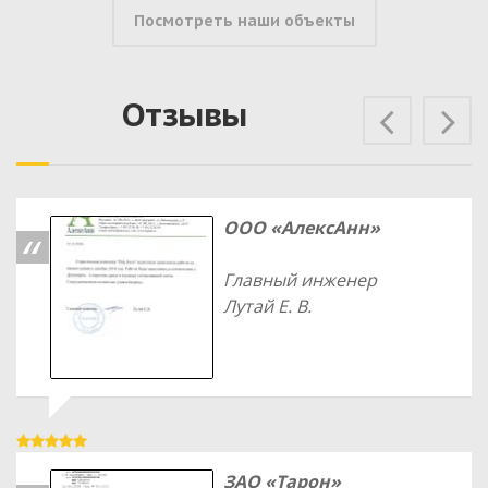
Посмотреть наши объекты
Отзывы
Prev
N
ООО «АлексАнн»
Главный инженер
Лутай Е. В.
ЗАО «Тарон»