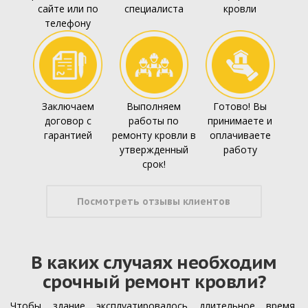
сайте или по
специалиста
кровли
телефону
Заключаем
Выполняем
Готово! Вы
договор с
работы по
принимаете и
гарантией
ремонту кровли в
оплачиваете
утвержденный
работу
срок!
Посмотреть отзывы клиентов
В каких случаях необходим
срочный ремонт кровли?
Чтобы здание эксплуатировалось длительное время,