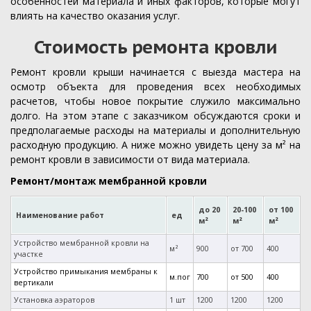
особенностей материала и иных факторов, которые могут
влиять на качество оказания услуг.
Стоимость ремонта кровли
Ремонт кровли крыши начинается с выезда мастера на
осмотр объекта для проведения всех необходимых
расчетов, чтобы новое покрытие служило максимально
долго. На этом этапе с заказчиком обсуждаются сроки и
предполагаемые расходы на материалы и дополнительную
расходную продукцию. А ниже можно увидеть цену за м² на
ремонт кровли в зависимости от вида материала.
Ремонт/монтаж мембранной кровли
до 20
20-100
от 100
Наименование работ
ед
м²
м²
м²
Устройство мембранной кровли на
м²
900
от 700
400
участке
Устройство примыкания мембраны к
м.пог
700
от 500
400
вертикали
Установка аэраторов
1 шт
1200
1200
1200