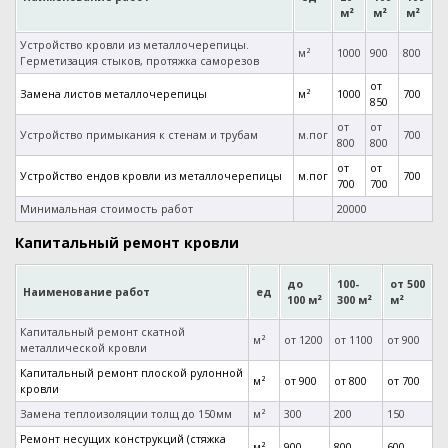
м²
м²
м²
Устройство кровли из металлочерепицы.
м²
1000
900
800
Герметизация стыков, протяжка саморезов
от
Замена листов металлочерепицы
м²
1000
700
850
от
от
Устройство примыкания к стенам и трубам
м.пог
700
800
800
от
от
Устройство ендов кровли из металлочерепицы
м.пог
700
700
700
Минимальная стоимость работ
20000
Капитальный ремонт кровли
до
100-
от 500
Наименование работ
ед
100 м²
300 м²
м²
Капитальный ремонт скатной
м²
от 1200
от 1100
от 900
металлической кровли
Капитальный ремонт плоской рулонной
м²
от 900
от 800
от 700
кровли
Замена теплоизоляции толщ до 150мм
м²
300
200
150
Ремонт несущих конструкций (стяжка
м²
900
800
600