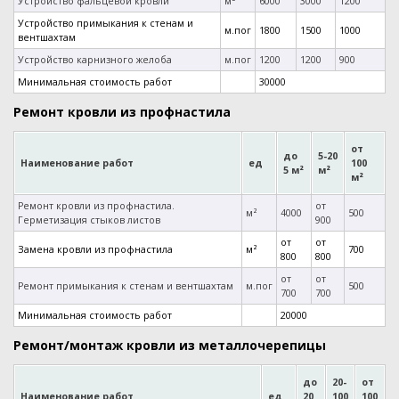
Устройство фальцевой кровли
м²
6000
3000
1200
Устройство примыкания к стенам и
м.пог
1800
1500
1000
вентшахтам
Устройство карнизного желоба
м.пог
1200
1200
900
Минимальная стоимость работ
30000
Ремонт кровли из профнастила
от
до
5-20
Наименование работ
ед
100
5 м²
м²
м²
Ремонт кровли из профнастила.
от
м²
4000
500
Герметизация стыков листов
900
от
от
Замена кровли из профнастила
м²
700
800
800
от
от
Ремонт примыкания к стенам и вентшахтам
м.пог
500
700
700
Минимальная стоимость работ
20000
Ремонт/монтаж кровли из металлочерепицы
до
20-
от
Наименование работ
ед
20
100
100