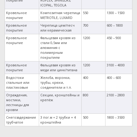
покрытие
RUFLEX, SHINGLAS,
ICOPAL, TEGOLA
Кровельное
Композитная черепица
550
1300 – 1500
покрытие
METROTILE, LUXARD
Кровельное
Черепица цем/песч
700
600 – 1800
покрытие
или керамическая
Кровельное
Фальцевая кровля из
1200
450 – 900
покрытие
стали 0,5мм или
алюминия с
полимерным
покрытием
Кровельное
Фальцевая кровля из
1200
3100 – 4000
покрытие
меди или цинк/титана
Водостоки
Желоба, воронки,
400
400 – 600
стальные или
трубы, крюки,
пластиковые
соединители и т.п.
Ограждения,
Секции, кронштейны и
800
2100 – 2800
мостики,
крепёж
лестницы для
кровли
Снегозадержание
3 пог.м = 2 трубки + 4
500
1800 – 3500
трубчатое
кронштейна