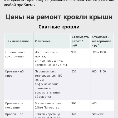
любой проблемы.
Цены на ремонт кровли крыши
Скатные кровли
Стоимость
Стоимость
Наименование
Описание
работ /
материалов
руб.
/ руб.
Стропильные
Изготовление и
900
700 – 1000
конструкции
монтаж,
антисептирование,
крепёжные элементы
Кровельный
Пароизоляция,
600
600 – 1100
пирог
теплоизоляция 150-
200мм,
дифф.мембрана,
основная и
вспомогательная
обрешётка
Кровельное
Металлочерепица
360
400
покрытие
0,5мм Полиэстер
Кровельное
Гибкая черепица
320
500 – 900