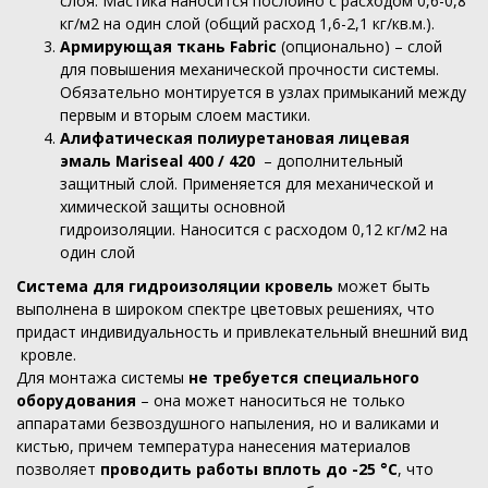
слоя. Мастика наносится послойно с расходом 0,6-0,8
кг/м2 на один слой (общий расход 1,6-2,1 кг/кв.м.).
Армирующая ткань Fabric
(опционально) – слой
для повышения механической прочности системы.
Обязательно монтируется в узлах примыканий между
первым и вторым слоем мастики.
Алифатическая полиуретановая лицевая
эмаль Mariseal 400 / 420
– дополнительный
защитный слой. Применяется для механической и
химической защиты основной
гидроизоляции. Наносится с расходом 0,12 кг/м2 на
один слой
Система для гидроизоляции кровель
может быть
выполнена в широком спектре цветовых решениях, что
придаст индивидуальность и привлекательный внешний вид
кровле.
Для монтажа системы
не требуется специального
оборудования
– она может наноситься не только
аппаратами безвоздушного напыления, но и валиками и
кистью, причем температура нанесения материалов
позволяет
проводить работы вплоть до -25 °С
, что