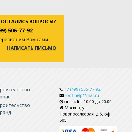
 ОСТАЛИСЬ ВОПРОСЫ?
99) 506-77-92
перезвоним Вам сами
НАПИСАТЬ ПИСЬМО
роительство
+7 (499) 506-77-92
roof-help@mail.ru
ррас
пн – сб
с 10:00 до 20:00
роительство
Москва, ул.
ранд
Новопоселковая, д 6, оф
605