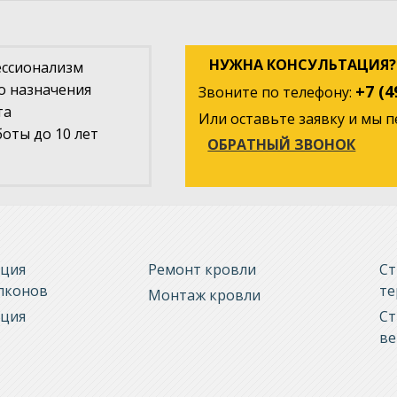
НУЖНА КОНСУЛЬТАЦИЯ?
ессионализм
о назначения
+7 (4
Звоните по телефону:
та
Или оставьте заявку и мы 
оты до 10 лет
ОБРАТНЫЙ ЗВОНОК
яция
Ремонт кровли
Ст
алконов
те
Монтаж кровли
яция
Ст
ве